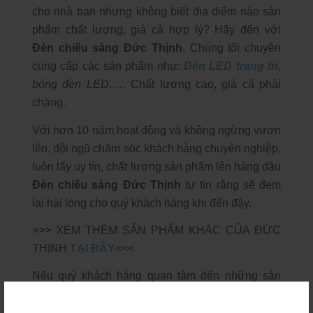
cho nhà bạn nhưng không biết địa điểm nào sản
phẩm chất lượng, giá cả hợp lý? Hãy đến với
Đèn chiếu sáng Đức Thịnh
. Chúng tôi chuyên
cung cấp các sản phẩm như:
Đèn LED trang trí
,
bóng đèn LED,…
. Chất lượng cao, giá cả phải
chăng.
Với hơn 10 năm hoạt động và không ngừng vươn
lên, đội ngũ chăm sóc khách hàng chuyên nghiệp,
luôn lấy uy tín, chất lượng sản phẩm lên hàng đầu
Đèn chiếu sáng Đức Thịnh
tự tin rằng sẽ đem
lại hài lòng cho quý khách hàng khi đến đây.
>>> XEM THÊM SẢN PHẨM KHÁC CỦA ĐỨC
THỊNH
TẠI ĐÂY
<<<
Nếu quý khách hàng quan tâm đến những sản
phẩm của chúng tôi hãy liên hệ ngay theo thông
tin bên dưới.