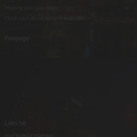
Phương thức giao nhận
Chính sách đổi trả hàng và hoàn tiền
Fanpage
Liên hệ
DUCTHINHLIGHTING