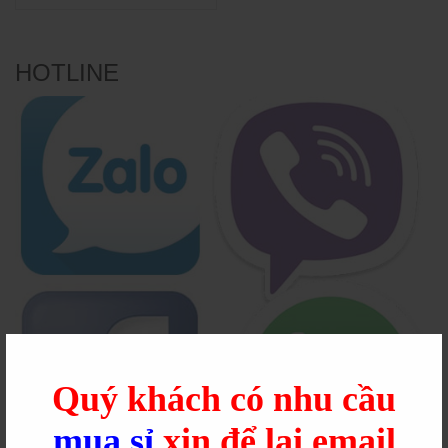
HOTLINE
Quý khách có nhu cầu
mua sỉ
xin để lại email