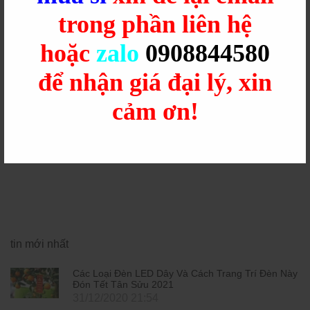
trong phần liên hệ
hoặc
zalo
0908844580
Fanpage
để nhận giá đại lý, xin
cảm ơn!
tin mới nhất
Các Loại Đèn LED Dây Và Cách Trang Trí Đèn Này
Đón Tết Tân Sửu 2021
31/12/2020 21:54