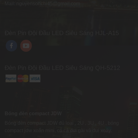
Mail: nguyensonchi45@gmail.com
Đèn Pin Đội Đầu LED Siêu Sáng HJL-A15
Đèn Pin Đội Đầu LED Siêu Sáng QH-5212
Bóng đèn compact JDW
Bóng đèn compact JDW đủ loại , 2U , 3U , 4U , bóng
compact jdw xoắn mini, có cả đui gài vả đui xoáy.