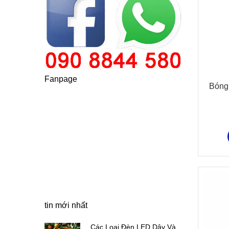
Fanpage
Bóng
tin mới nhất
 Dây Và
Các Loại Đèn LED Dây Và