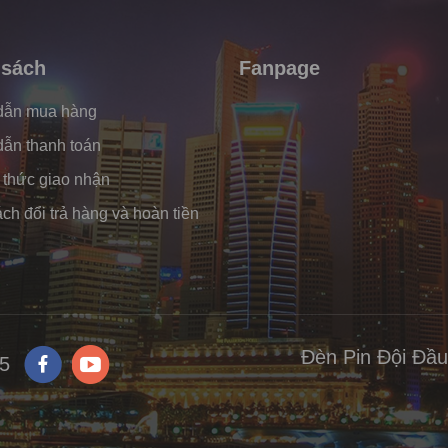
 sách
Fanpage
dẫn mua hàng
ẫn thanh toán
thức giao nhận
ch đổi trả hàng và hoàn tiền
Đèn Pin Đội Đầ
5