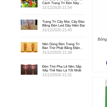
n Này
Cách Trang Trí Đèn Này
2021
Đón Tết Tân Sửu 2021
4
31/12/2020 21:54
 Cây Đào
Trang Trí Cây Mai, Cây Đào
Hiện Đại
Bằng Đèn Led Dây Hiện Đại
5
31/12/2020 21:45
Bóng
g Trí
Nên Dùng Đèn Trang Trí
 Điện
Bàn Thờ Phật Bằng Điện
Hay Bằng Nến
8
31/12/2020 21:38
ên Sắp
Đèn Thờ Pha Lê Nên Sắp
t Nhất
Xếp Thế Nào Là Tốt Nhất
1
31/12/2020 21:31