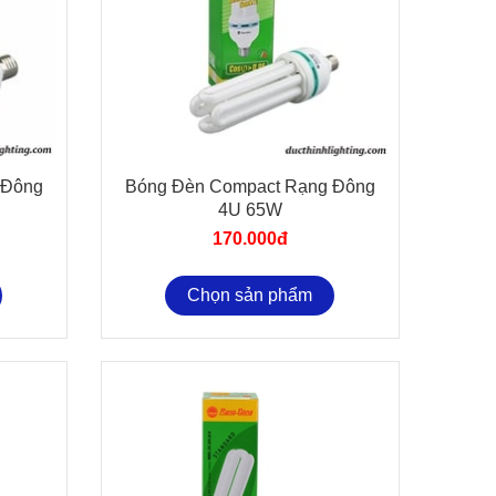
 Đông
Bóng Đèn Compact Rạng Đông
4U 65W
170.000đ
Chọn sản phẩm
 Dây Và