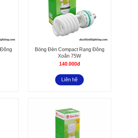
g phần liên hệ hoặc
zalo
cảm ơn!
 Đông
Bóng Đèn Compact Rạng Đông
Xoắn 75W
140.000đ
Liên hệ