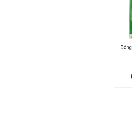
Quý khách có nhu cầ
09088
Bóng