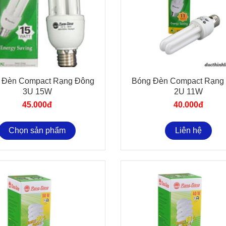
u
mua sỉ
xin để lại email tron
44580
để nhận giá đại lý, xin 
 Đèn Compact Rạng Đông
Bóng Đèn Compact Rạng
3U 15W
2U 11W
45.000đ
40.000đ
Chọn sản phẩm
Liên hệ