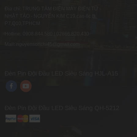
Địa chỉ: TRUNG TÂM ĐIỆN MÁY ĐIỆN TỬ -
NHẬT TẢO - NGUYỂN KIM C19,cao ốc B,
P7,Q10,TPHCM
Hotline: 0908.844.580 | 02866.820.430
Mail: nguyensonchi45@gmail.com
Đèn Pin Đội Đầu LED Siêu Sáng HJL-A15
Đèn Pin Đội Đầu LED Siêu Sáng QH-5212