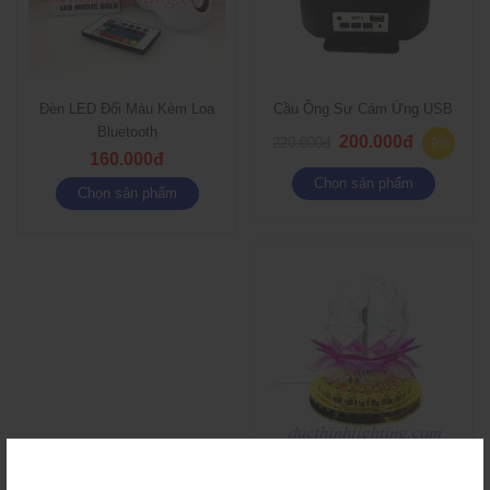
Đèn LED Đổi Màu Kèm Loa
Cầu Ông Sư Cảm Ứng USB
Bluetooth
200.000đ
220.000đ
-9%
160.000đ
Chọn sản phẩm
Chọn sản phẩm
Đèn LED Xoay Nhiều Màu A8