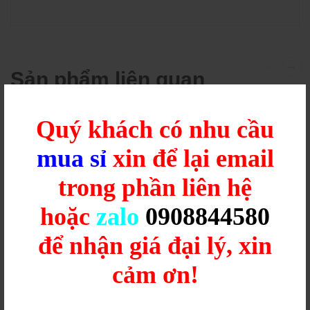
Sản phẩm liên quan
Quý khách có nhu cầu
mua sỉ
xin để lại email
trong phần liên hệ
hoặc
zalo
0908844580
để nhận giá đại lý, xin
cảm ơn!
Đèn Pin Sạc WFL-D4