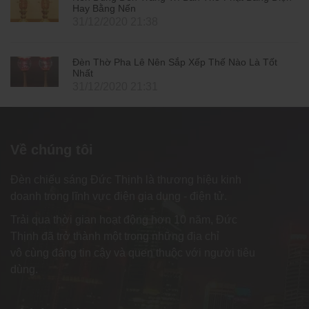
Hay Bằng Nến
31/12/2020 21:38
Đèn Thờ Pha Lê Nên Sắp Xếp Thế Nào Là Tốt
Nhất
31/12/2020 21:31
Về chúng tôi
Đèn chiếu sáng Đức Thịnh là thương hiệu kinh
doanh trong lĩnh vực điện gia dụng - điện tử.
Trải qua thời gian hoạt động hơn 10 năm, Đức
Thịnh đã trở thành một trong những địa chỉ
vô cùng đáng tin cậy và quen thuộc với người tiêu
dùng.