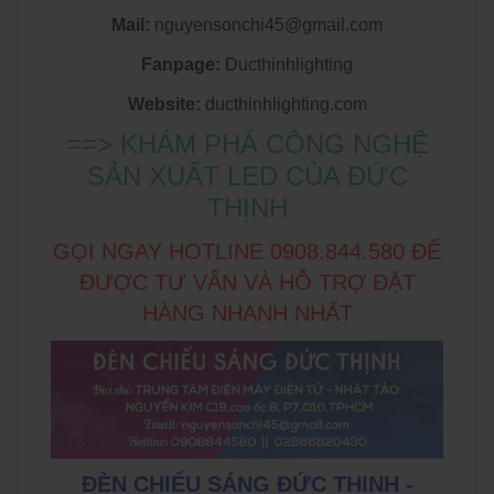
Mail:
nguyensonchi45@gmail.com
Fanpage:
Ducthinhlighting
Website:
ducthinhlighting.com
==> KHÁM PHÁ CÔNG NGHỆ
SẢN XUẤT LED CỦA ĐỨC
THỊNH
GỌI NGAY HOTLINE 0908.844.580 ĐỂ
ĐƯỢC TƯ VẤN VÀ HỖ TRỢ ĐẶT
HÀNG NHANH NHẤT
ĐÈN CHIẾU SÁNG ĐỨC THỊNH -