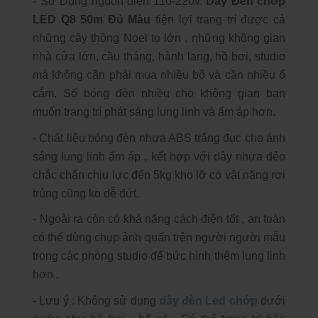
- Sử Dụng nguồn điện 110-220v,
Dây Đèn chớp
LED Q8 50m Đủ Màu
tiện lợi trang trí được cả
những cây thông Noel to lớn , những không gian
nhà cửa lớn, cầu tháng, hành lang, hồ bơi, studio
mà không cần phải mua nhiều bộ và cần nhiều ổ
cắm. Số bóng đèn nhiều cho không gian bạn
muốn trang trí phát sáng lung linh và ấm áp hơn.
- Chất liệu bóng đèn nhựa ABS trắng đục cho ánh
sáng lung linh ấm áp , kết hợp với dây nhựa dẻo
chắc chắn chịu lực đến 5kg kho lỡ có vật nặng rơi
trúng cũng ko dễ đứt.
- Ngoài ra còn có khả năng cách điện tốt , an toàn
có thể dùng chụp ảnh quấn trên người người mẫu
trong các phòng studio để bức hình thêm lung linh
hơn .
- Lưu ý : Không sử dụng
dây đèn Led chớp
dưới