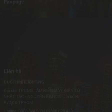
Fanpage
Liên hệ
DUCTHINHLIGHTING
Địa chỉ: TRUNG TÂM ĐIỆN MÁY ĐIỆN TỬ -
NHẬT TẢO - NGUYỂN KIM C19,cao ốc B,
P7,Q10,TPHCM
Hotline: 0908.844.580 | 02866.820.430