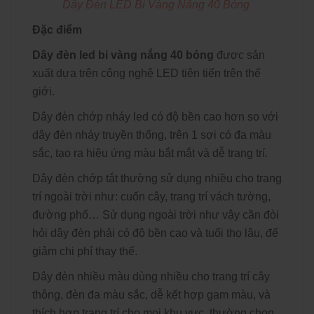
Dây Đèn LED Bi Vàng Nắng 40 Bóng
Đặc điểm
Dây đèn led bi vàng nắng 40 bóng
được sản
xuất dựa trên công nghệ LED tiên tiến trên thế
giới.
Dây đèn chớp nháy led
có độ bền cao hơn so với
dây đèn nháy truyền thống, trên 1 sợi có đa màu
sắc, tạo ra hiệu ứng màu bắt mắt và dễ trang trí.
Dây đèn chớp tắt thường sử dụng nhiều cho trang
trí ngoài trời như: cuốn cây, trang trí vách tường,
đường phố… Sử dụng ngoài trời như vậy cần đòi
hỏi dây đèn phải có độ bền cao và tuổi thọ lâu, để
giảm chi phí thay thế.
Dây đèn nhiều màu dùng nhiều cho trang trí cây
thông, đèn đa màu sắc, dễ kết hợp gam màu, và
thích hợp trang trí cho mọi khu vực, thường chọn