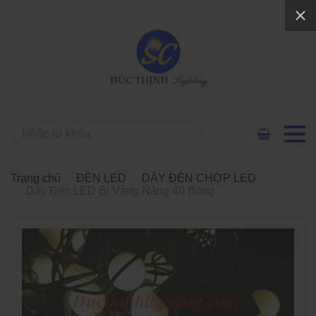
Trang chủ
ĐÈN LED
DÂY ĐÈN CHỚP LED
Dây Đèn LED Bi Vàng Nắng 40 Bóng