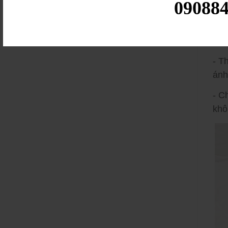
- Đ
09088
- S
- V
- T
ánh
- C
khô