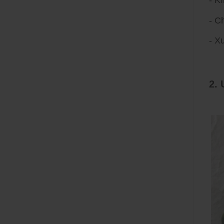
- K
- C
- X
2.