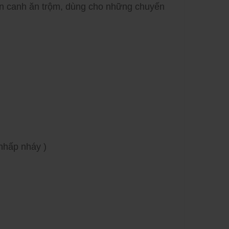
đèn canh ăn trộm, dùng cho những chuyến
n Này
2021
4
, Cây Đào
 Hiện Đại
5
ng Trí
g Điện
8
Nên Sắp
nhấp nháy )
ốt Nhất
1