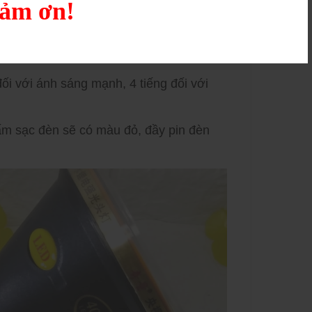
iếu sáng lên - xuống dễ dàng.
cảm ơn!
ịch, dã ngoại, làm việc...
ánh sáng đi rất xa
 đối với ánh sáng mạnh, 4 tiếng đối với
cấm sạc đèn sẽ có màu đỏ, đầy pin đèn