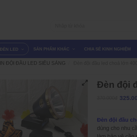
SẢN PHẨM KHÁC
CHIA SẺ KINH NGHIỆM
ĐÈN LED
IN ĐỘI ĐẦU LED SIÊU SÁNG
Đèn đội đầu led choá lớn 40
Đèn đội 
325.0
370.000đ
Đèn đội đầu c
dùng cho nhu cầ
làm bảo vệ cần r