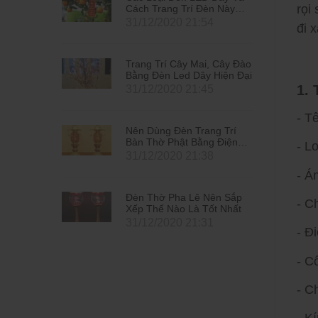
rọi
n Này
Cách Trang Trí Đèn Này
2021
Đón Tết Tân Sửu 2021
4
31/12/2020 21:54
đi 
 Cây Đào
Trang Trí Cây Mai, Cây Đào
Hiện Đại
Bằng Đèn Led Dây Hiện Đại
1.
5
31/12/2020 21:45
- T
g Trí
Nên Dùng Đèn Trang Trí
 Điện
Bàn Thờ Phật Bằng Điện
- L
Hay Bằng Nến
8
31/12/2020 21:38
- Á
ên Sắp
Đèn Thờ Pha Lê Nên Sắp
- C
t Nhất
Xếp Thế Nào Là Tốt Nhất
1
31/12/2020 21:31
- Đ
- C
- C