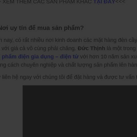
> XEM THÊM CÁC SẢN PHẨM KHÁC
TẠI ĐÂY
<<<
 Nơi uy tín để mua sản phẩm?
n nay, có rất nhiều nơi kinh doanh các mặt hàng đèn cầ
 với giá cả vô cùng phải chăng.
Đức Thịnh
là một trong
 phẩm điện gia dụng – điện tử
với hơn 10 năm sản xuất
ng cách chuyên nghiệp và chất lượng sản phẩm lên hàn
 liên hệ ngay với chúng tôi để đặt hàng và được tư vấn t