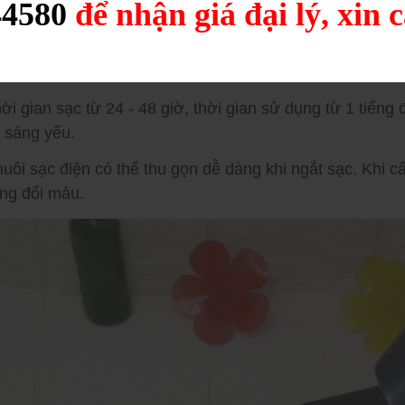
èn pin thiết kế dạng đội đầu, có thể điều chỉnh hướng ch
44580
để nhận giá đại lý, xin 
ản phẩm tiện dùng khi di chuyển trong bóng tối như đi du l
ới 1 bóng đèn công suất 400W, cho ánh sáng cực mạnh, 
hời gian sạc từ 24 - 48 giờ, thời gian sử dụng từ 1 tiếng
 sáng yếu.
huôi sạc điện có thể thu gọn dễ dàng khi ngắt sạc. Khi 
ng đổi màu.