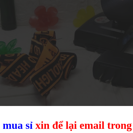
u
mua sỉ
xin để lại email tron