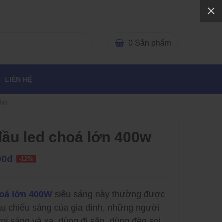
0
Sản phẩm
LIÊN HỆ
0w
đầu led choá lớn 400w
00đ
-12%
hoá lớn 400W
siêu sáng này thường được
u chiếu sáng của gia đình, những người
ọi sáng và xa, dùng đi săn, dùng đèn soi