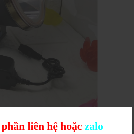
g phần liên hệ hoặc
zalo