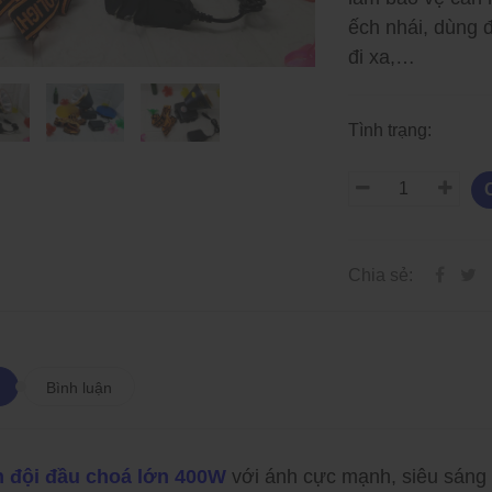
ếch nhái, dùng 
đi xa,…
Tình trạng:
Chia sẻ:
Bình luận
 đội đầu choá lớn 400W
với ánh cực mạnh, siêu sáng
Các Loại Đèn LED Dây Và
Các Loại Đèn LED