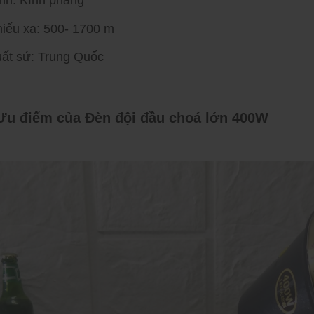
ính: Kính phẳng
hiếu xa: 500- 1700 m
uất sứ: Trung Quốc
 Ưu điểm của
Đèn đội đầu choá lớn 400W