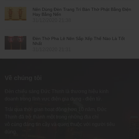
Nên Dùng Đèn Trang Trí Bàn Thờ Phật Bằng Điện
Hay Bằng Nến
31/12/2020 21:38
Đèn Thờ Pha Lê Nên Sắp Xếp Thế Nào Là Tốt
Nhất
31/12/2020 21:31
Về chúng tôi
Đèn chiếu sáng Đức Thịnh là thương hiệu kinh
doanh trong lĩnh vực điện gia dụng - điện tử.
Trải qua thời gian hoạt động hơn 10 năm, Đức
Thịnh đã trở thành một trong những địa chỉ
vô cùng đáng tin cậy và quen thuộc với người tiêu
dùng.