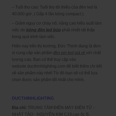
– Tuổi thọ cao: Tuổi thọ tối thiểu của đèn led là
40.000 giờ. ( Gấp 4 lần bóng compact ).
– Giảm nguy cơ cháy nổ, nâng cao hiệu suất làm
việc do
bóng đèn led búp
phát nhiệt rất thấp
trong quá trình làm việc.
Hiện nay trên thị trường, Đức Thịnh đang là đơn
vị cung cấp sản phẩm
đèn pin led giá rẻ
với chất
lượng cao. Bạn có thể truy cập vào
website
ducthinhlighting.com
để biết thêm chi tiết
về sản phẩm này nhé! Từ đó bạn sẽ có thể lựa
chọn được sản phẩm tốt nhất cho mình.
DUCTHINHLIGHTING
Địa chỉ:
TRUNG TÂM ĐIỆN MÁY ĐIỆN TỬ -
NHẬT TẢO - NGUYỂN KIM C19,cao ốc B,