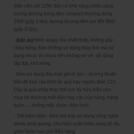
điện nên với 12W, đèn có khả năng chiếu sáng
tương đương bóng đèn compact thường dùng
24W (gấp 2 lần), tương đương đèn sợi đốt 96W
(gấp 8 lần).
-
Đèn led
bình acquy tỏa nhiệt thấp, không gây
cháy bỏng. Đèn không sử dụng thủy tinh mà sử
dụng mica, vỏ nhựa nên không sợ vỡ, dễ dàng
lắp đặt, khó hỏng.
- Đèn sử dụng đầu kẹp ghi rõ âm – dương thuận
tiện để kẹp vào bình ắc quý hay nguồn điện 12V.
Đây là giải pháp thay thế cực kỳ hữu hiệu cho
mua hè thường mất điện hay các của hàng, hàng
quán…. không mắc được điện lưới.
- Tiết kiệm điện :
Đèn led búp
sử dụng công nghệ
diode phát quang, cho hiệu suất chiếu sáng tối đa,
giảm thiểu hao phí điện năng