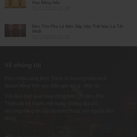
Hay Bằng Nến
31/12/2020 21:38
Đèn Thờ Pha Lê Nên Sắp Xếp Thế Nào Là Tốt
Nhất
31/12/2020 21:31
Về chúng tôi
Đèn chiếu sáng Đức Thịnh là thương hiệu kinh
doanh trong lĩnh vực điện gia dụng - điện tử.
Trải qua thời gian hoạt động hơn 10 năm, Đức
Thịnh đã trở thành một trong những địa chỉ
vô cùng đáng tin cậy và quen thuộc với người tiêu
dùng.