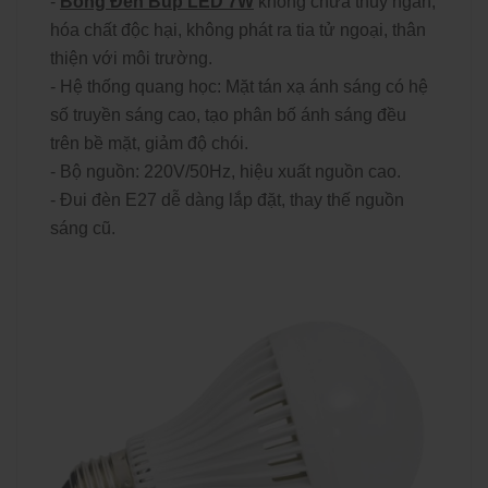
-
Bóng Đèn Búp LED 7W
không chứa thủy ngân,
hóa chất độc hại, không phát ra tia tử ngoại, thân
thiện với môi trường.
- Hệ thống quang học: Mặt tán xạ ánh sáng có hệ
số truyền sáng cao, tạo phân bố ánh sáng đều
trên bề mặt, giảm độ chói.
- Bộ nguồn: 220V/50Hz, hiệu xuất nguồn cao.
- Đui đèn E27 dễ dàng lắp đặt, thay thế nguồn
sáng cũ.