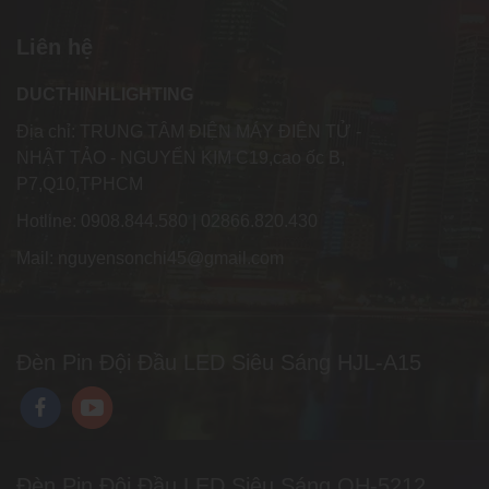
Liên hệ
DUCTHINHLIGHTING
Địa chỉ: TRUNG TÂM ĐIỆN MÁY ĐIỆN TỬ -
NHẬT TẢO - NGUYỂN KIM C19,cao ốc B,
P7,Q10,TPHCM
Hotline: 0908.844.580 | 02866.820.430
Mail: nguyensonchi45@gmail.com
Đèn Pin Đội Đầu LED Siêu Sáng HJL-A15
Đèn Pin Đội Đầu LED Siêu Sáng QH-5212