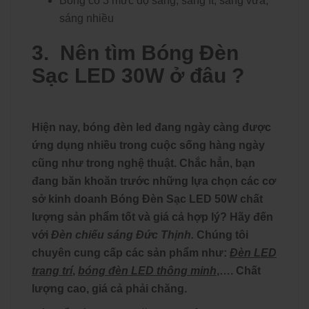
Bóng có 3 mức độ sáng, sáng ít, sáng vừa,
sáng nhiều
3. Nên tìm
Bóng Đèn
Sạc LED 30W ở đâu ?
Hiện nay, bóng
đèn led
đang ngày càng được
ứng dụng nhiều trong cuộc sống hàng ngày
cũng như trong nghệ thuật. Chắc hẳn, bạn
đang băn khoăn trước những lựa chọn các cơ
sở kinh doanh
Bóng Đèn Sạc LED 50W
chất
lượng sản phẩm tốt và giá cả hợp lý? Hãy đến
với
Đèn chiếu sáng Đức Thịnh.
Chúng tôi
chuyên cung cấp các sản phẩm như:
Đèn LED
trang trí
,
bóng đèn LED thông min
h
,…. Chất
lượng cao, giá cả phải chăng.