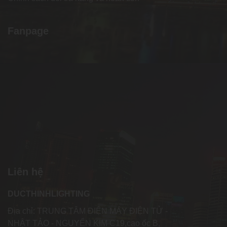
Fanpage
Liên hệ
DUCTHINHLIGHTING
Địa chỉ: TRUNG TÂM ĐIỆN MÁY ĐIỆN TỬ -
NHẬT TẢO - NGUYỂN KIM C19,cao ốc B,