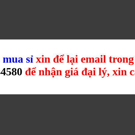
u
mua sỉ
xin để lại email tron
44580
để nhận giá đại lý, xin 