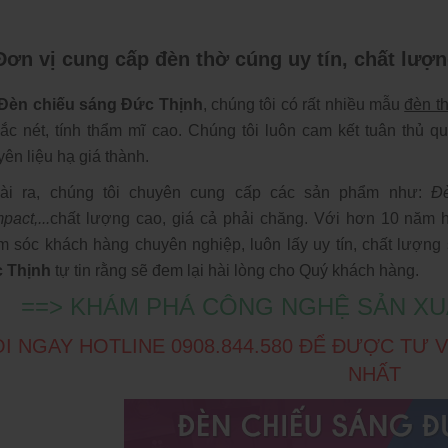
Đơn vị cung cấp đèn thờ cúng uy tín, chất lượ
Đèn chiếu sáng Đức Thịnh
, chúng tôi có rất nhiều mẫu
đèn t
sắc nét, tính thẩm mĩ cao. Chúng tôi luôn cam kết tuân thủ qu
ên liệu hạ giá thành.
ài ra, chúng tôi chuyên cung cấp các sản phẩm như:
Đè
pact
,...
chất lượng cao, giá cả phải chăng. Với hơn 10 năm 
m sóc khách hàng chuyên nghiệp, luôn lấy uy tín, chất lượn
 Thịnh
tự tin rằng sẽ đem lại hài lòng cho Quý khách hàng.
==> KHÁM PHÁ CÔNG NGHỆ SẢN XU
I NGAY HOTLINE 0908.844.580 ĐỂ ĐƯỢC TƯ
NHẤT