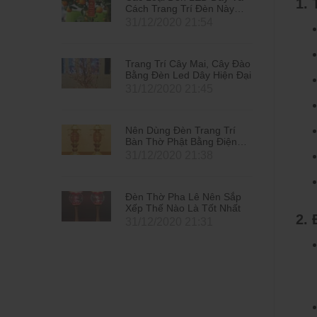
1.
n Này
Cách Trang Trí Đèn Này
2021
Đón Tết Tân Sửu 2021
4
31/12/2020 21:54
 Cây Đào
Trang Trí Cây Mai, Cây Đào
Hiện Đại
Bằng Đèn Led Dây Hiện Đại
5
31/12/2020 21:45
g Trí
Nên Dùng Đèn Trang Trí
 Điện
Bàn Thờ Phật Bằng Điện
Hay Bằng Nến
8
31/12/2020 21:38
ên Sắp
Đèn Thờ Pha Lê Nên Sắp
t Nhất
Xếp Thế Nào Là Tốt Nhất
2. 
1
31/12/2020 21:31