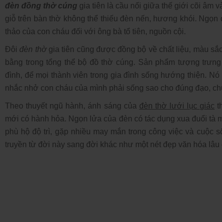
đèn đồng thờ cúng
gia tiên là cầu nối giữa thế giới cõi âm và
giỗ trên bàn thờ không thể thiếu đèn nến, hương khói. Ngọn 
thảo của con cháu đối với ông bà tổ tiên, nguồn cội.
Đôi
đèn thờ
gia tiên cũng được đồng bộ về chất liệu, màu sắc
bằng trong tổng thể bộ đồ thờ cúng. Sản phẩm tượng trưng 
đình, để mọi thành viên trong gia đình sống hướng thiện. Nó
nhắc nhở con cháu của mình phải sống sao cho đúng đạo, ch
Theo thuyết ngũ hành, ánh sáng của
đèn thờ lưới lục giác
t
mới có hành hỏa. Ngọn lửa của đèn có tác dụng xua đuổi tà m
phù hộ độ trì, gặp nhiều may mắn trong công việc và cuộc s
truyền từ đời này sang đời khác như một nét đẹp văn hóa lâu 