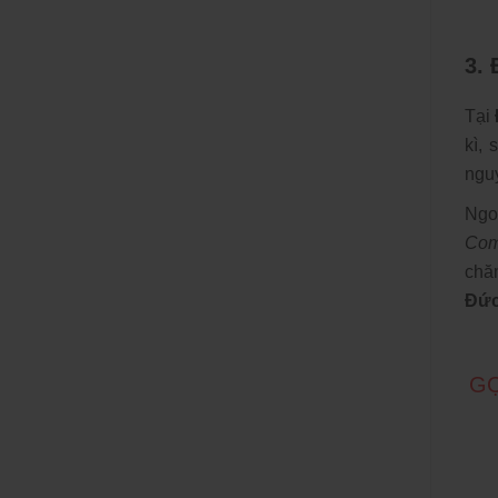
3. 
Tại
kì, 
nguy
Ngo
Com
chă
Đức
GỌ