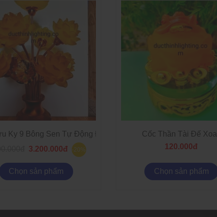
u Ky 9 Bông Sen Tự Động Đổi Màu
Cốc Thần Tài Đế Xoa
120.000đ
00.000đ
3.200.000đ
-20%
Chọn sản phẩm
Chọn sản phẩm