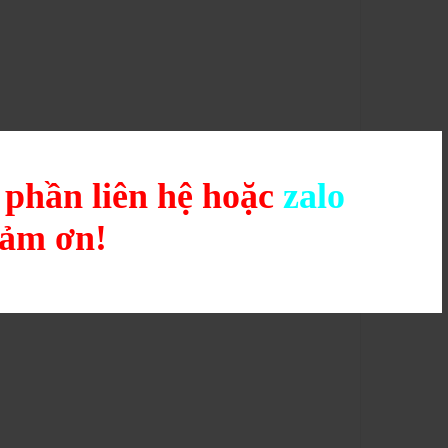
g phần liên hệ hoặc
zalo
cảm ơn!