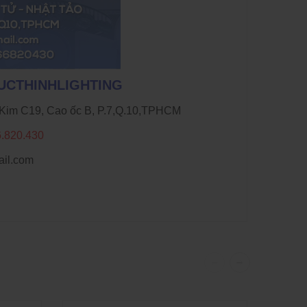
DUCTHINHLIGHTING
n Kim C19, Cao ốc B, P.7,Q.10,TPHCM
6.820.430
il.com