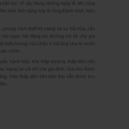
 trần tục. Vì vậy, trong những ngày lễ, tết, cúng
đèn như ánh sáng bày tỏ lòng thành kính, hiếu
, phong cách thiết kế mang lại sự hài hòa, cân
cho ngọn hải đăng soi đường chỉ lối cho gia
 là biểu tượng của chân lí mà ông cha ta muốn
uẩn chỉnh.
huộc hành hỏa. Khi thắp hương, thắp đèn nến
a, mang lại cát khí cho gia đình. Gia chủ được
ống. Việc thắp đèn trên bàn thờ vẫn được lưu
đời.