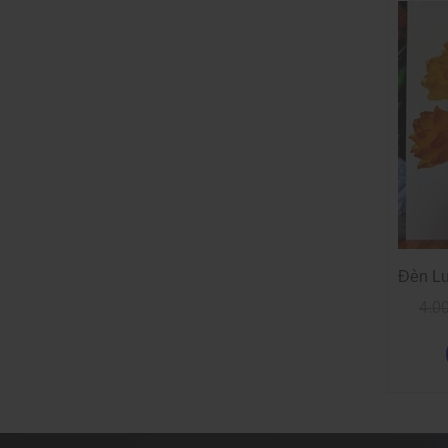
Đèn Lư
4.0