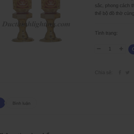
sắc, phong cách t
thể bộ đồ thờ cúng
Tình trạng:
Chia sẻ:
Bình luận
Các Loại Đèn LED Dây Và
Các Loại Đèn LED