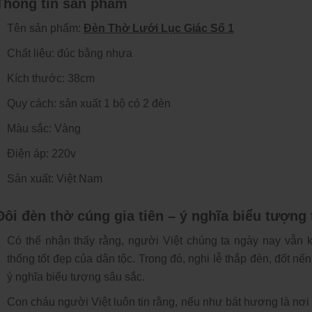
 Thông tin sản phẩm
Cách Trang Trí Đèn Này
Cách Trang Trí Đè
Đón Tết Tân Sửu 2021
Đón Tết Tân Sửu 
31/12/2020 21:54
31/12/2020 21:5
Tên sản phẩm:
Đèn Thờ Lưới Lục Giác Số 1
Chất liệu: đúc bằng nhựa
Trang Trí Cây Mai, Cây Đào
Trang Trí Cây Mai
Bằng Đèn Led Dây Hiện Đại
Bằng Đèn Led Dây
Kích thước: 38cm
31/12/2020 21:45
31/12/2020 21:4
Quy cách: sản xuất 1 bộ có 2 đèn
Nên Dùng Đèn Trang Trí
Nên Dùng Đèn Tra
Màu sắc: Vàng
Bàn Thờ Phật Bằng Điện
Bàn Thờ Phật Bằn
Hay Bằng Nến
Hay Bằng Nến
31/12/2020 21:38
31/12/2020 21:3
Điện áp: 220v
Sản xuất: Việt Nam
Đèn Thờ Pha Lê Nên Sắp
Đèn Thờ Pha Lê 
Xếp Thế Nào Là Tốt Nhất
Xếp Thế Nào Là T
Đôi đèn thờ cúng gia tiên – ý nghĩa biểu tượng 
31/12/2020 21:31
31/12/2020 21:3
Có thể nhận thấy rằng, người Việt chúng ta ngày nay vẫn 
thống tốt đẹp của dân tộc. Trong đó, nghi lễ thắp đèn, đốt nến
ý nghĩa biểu tượng sâu sắc.
Con cháu người Việt luôn tin rằng, nếu như bát hương là nơi n