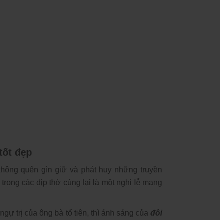
n Này
2021
4
, Cây Đào
 Hiện Đại
5
ng Trí
g Điện
8
Nên Sắp
ốt Nhất
tốt đẹp
1
không quên gìn giữ và phát huy những truyền
 trong các dịp thờ cúng lại là một nghi lễ mang
gự trị của ông bà tổ tiên, thì ánh sáng của
đôi