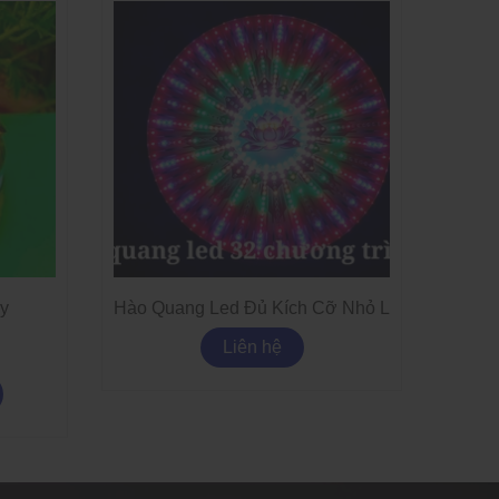
Đèn H
7
y
Hào Quang Led Đủ Kích Cỡ Nhỏ Lớn
Liên hệ