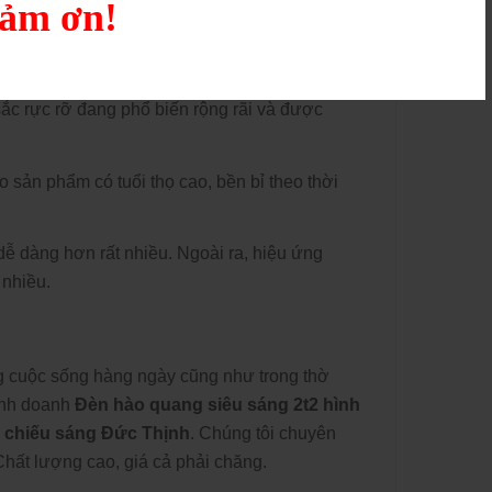
cảm ơn!
ật trong cộng đồng phật giáo.
ắc rực rỡ đang phổ biến rộng rãi và được
o sản phẩm có tuổi thọ cao, bền bỉ theo thời
dễ dàng hơn rất nhiều. Ngoài ra, hiệu ứng
 nhiều.
g cuộc sống hàng ngày cũng như trong thờ
inh doanh
Đèn hào quang siêu sáng 2t2 hình
 chiếu sáng Đức Thịnh
. Chúng tôi chuyên
hất lượng cao, giá cả phải chăng.