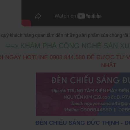
 quý khách hàng quan tâm đến những sản phẩm của chúng tôi hã
==> KHÁM PHÁ CÔNG NGHỆ SẢN XU
I NGAY HOTLINE 0908.844.580 ĐỂ ĐƯỢC TƯ
NHẤT
ĐÈN CHIẾU SÁNG ĐỨC THỊNH - 