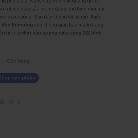
ồng phật giáo. Ngày nay, đèn hào quang được
với nhiều màu sắc rực rỡ đang phổ biến rộng rãi
ười ưa chuộng.
Sau đây chúng tôi sẽ giới thiệu
m
đèn thờ cúng
cho không gian bạn muốn trang
hiện hơn từ
đèn hào quang siêu sáng 2t2 hình
Còn hàng
Chọn sản phẩm
 Dây Và