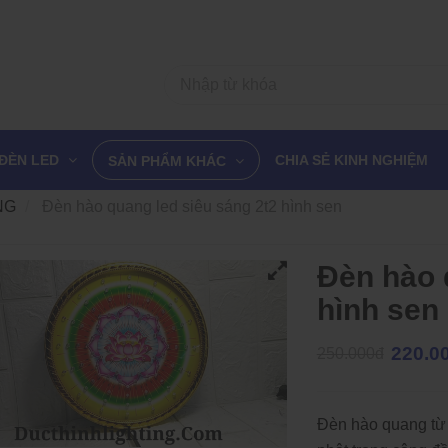
ĐÈN LED
CHIA SẺ KINH NGHIỆM
SẢN PHẨM KHÁC
NG
Đèn hào quang led siêu sáng 2t2 hình sen
Đèn hào 
hình sen
220.0
250.000đ
Đèn hào quang từ 