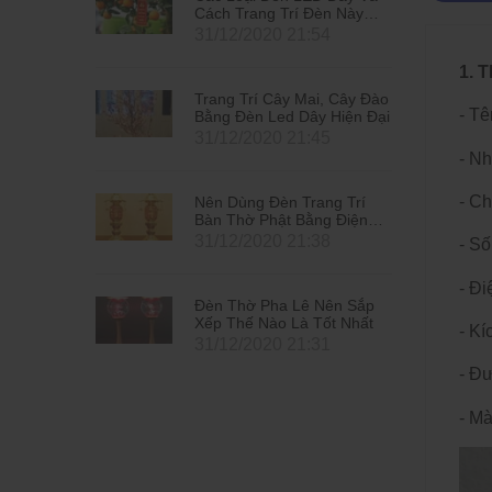
n Này
Cách Trang Trí Đèn Này
2021
Đón Tết Tân Sửu 2021
4
31/12/2020 21:54
1. 
 Cây Đào
Trang Trí Cây Mai, Cây Đào
- T
Hiện Đại
Bằng Đèn Led Dây Hiện Đại
5
31/12/2020 21:45
- N
- Ch
g Trí
Nên Dùng Đèn Trang Trí
 Điện
Bàn Thờ Phật Bằng Điện
Hay Bằng Nến
8
31/12/2020 21:38
- S
- Đi
ên Sắp
Đèn Thờ Pha Lê Nên Sắp
t Nhất
Xếp Thế Nào Là Tốt Nhất
- Kí
1
31/12/2020 21:31
- Đ
- M