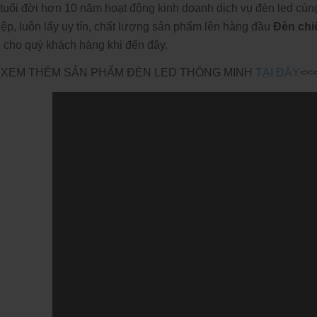
 tuổi đời hơn 10 năm hoạt động kinh doanh dịch vụ đèn led cù
ệp, luôn lấy uy tín, chất lượng sản phẩm lên hàng đầu
Đèn chi
 cho quý khách hàng khi đến đây.
 XEM THÊM SẢN PHẨM ĐÈN LED THÔNG MINH
TẠI ĐÂY
<<