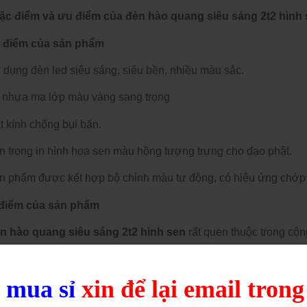
Đặc điểm và ưu điểm của đèn hào quang siêu sáng 2t2 hình 
 điểm của sản phẩm
 dụng đèn led siêu sáng, siêu bền, nhiều màu sắc.
ỏ nhựa mạ lớp màu vàng sang trọng
t kính chống bụi bẩn.
n trong in hình hoa sen màu hồng tượng trưng cho đạo phật.
ản phẩm được kết hợp bộ chỉnh màu tự động, có hiệu ứng chớp
điểm của sản phẩm
n hào quang siêu sáng 2t2 hình sen
rất quen thuộc trong cộ
ong công việc kinh doanh hay trong đời sống thường ngày, hìn
và may mắn cho gia chủ và xua đuổi tai nạn hay những điều k
u
mua sỉ
xin để lại email tron
úng ta có thể nhìn thấy đèn hào quang ở khắp nơi: từ nhà riêng, 