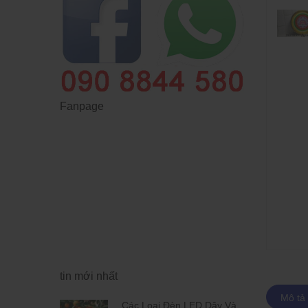
Fanpage
tin mới nhất
Mô tả
 Dây Và
Các Loại Đèn LED Dây Và