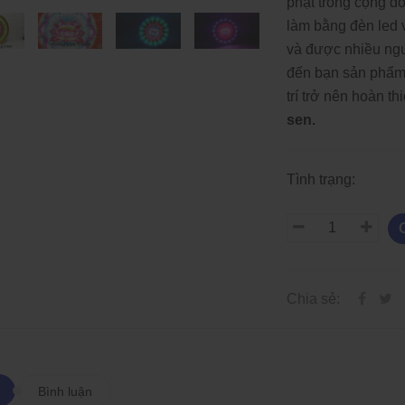
phật trong cộng đ
làm bằng đèn led 
và được nhiều ng
đến bạn sản phẩ
trí trở nên hoàn t
sen.
Tình trạng:
Chia sẻ:
Bình luận
Các Loại Đèn LED Dây Và
Các Loại Đèn LED