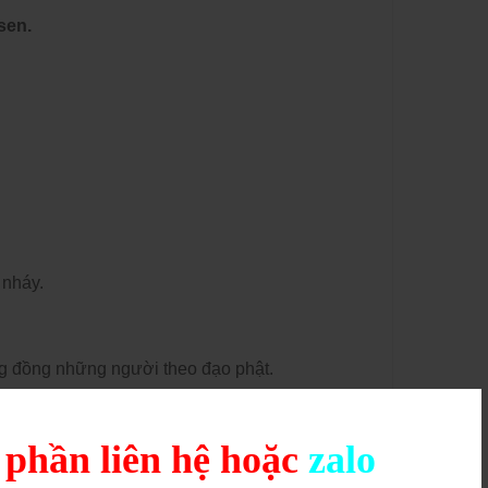
sen.
 nháy.
ng đồng những người theo đạo phật.
h ảnh hào quang mang lại sự thịnh vượng, phát
hông may mắn khác.
g phần liên hệ hoặc
zalo
trên các xe ô tô - xe du lịch, cửa hàng kinh