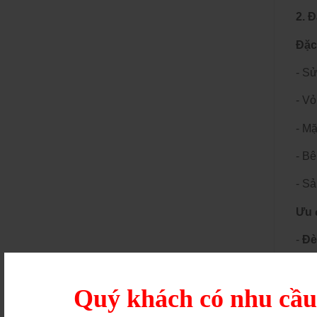
2. 
Đặc
- Sử
- V
- Mặ
- Bê
- S
Ưu 
-
Đè
- Tr
tài 
Quý khách có nhu cầ
- Ch