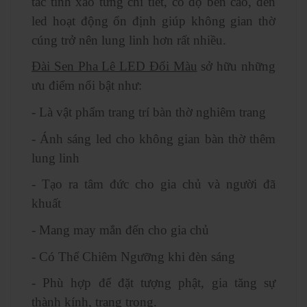
tác tinh xảo từng chi tiết, có độ bền cao, đèn
led hoạt động ổn định giúp không gian thờ
cúng trở nên lung linh hơn rất nhiều.
Đài Sen Pha Lê LED Đổi Màu
sở hữu những
ưu điểm nổi bật như:
- Là vật phẩm trang trí bàn thờ nghiêm trang
- Ánh sáng led cho không gian bàn thờ thêm
lung linh
- Tạo ra tâm đức cho gia chủ và người đã
khuất
- Mang may mắn đến cho gia chủ
- Có Thể Chiêm Ngưỡng khi đèn sáng
- Phù hợp để đặt tượng phật, gia tăng sự
thành kính, trang trọng.