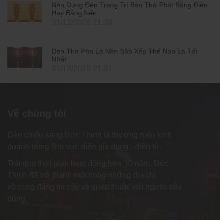
Nên Dùng Đèn Trang Trí Bàn Thờ Phật Bằng Điện
Hay Bằng Nến
31/12/2020 21:38
Đèn Thờ Pha Lê Nên Sắp Xếp Thế Nào Là Tốt
Nhất
31/12/2020 21:31
Về chúng tôi
Đèn chiếu sáng Đức Thịnh là thương hiệu kinh
doanh trong lĩnh vực điện gia dụng - điện tử.
Trải qua thời gian hoạt động hơn 10 năm, Đức
Thịnh đã trở thành một trong những địa chỉ
vô cùng đáng tin cậy và quen thuộc với người tiêu
dùng.