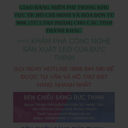
GIAO HÀNG MIỄN PHÍ TRONG KHU
VỰC TP. HỒ CHÍ MINH VÀ HÓA ĐƠN TỪ
300K (TỪ 5 SẢN PHẨM) CHO CÁC TỈNH
THÀNH KHÁC
==> KHÁM PHÁ CÔNG NGHỆ
SẢN XUẤT LED CỦA ĐỨC
THỊNH
GỌI NGAY HOTLINE 0908.844.580 ĐỂ
ĐƯỢC TƯ VẤN VÀ HỖ TRỢ ĐẶT
HÀNG NHANH NHẤT