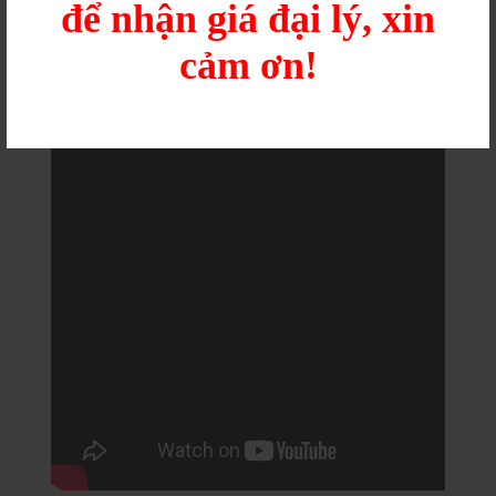
>>> XEM THÊM SẢN PHẨM KHÁC
TẠI
để nhận giá đại lý, xin
ĐÂY
<<<
cảm ơn!