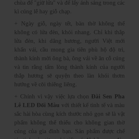
chùa để "giữ lửa" và để lấy ánh sáng trong các
kì cúng lễ hay giỗ chạp.
+ Ngày giỗ, ngày tết, bàn thờ không thể
không có lửa đèn, khói nhang. Chỉ khi thắp
lửa đèn, khi dâng hương, người Việt mới
khấn vái, cầu mong gia tiên phù hộ độ trì,
thành kính mời ông bà, ông vải về ăn cỗ cúng
và tin rằng tấm lòng thành kính của người
thắp hương sẽ quyện theo làn khói thơm
hướng về cõi thiêng liêng.
+ Chính vì vậy việc lựa chọn
Đài Sen Pha
Lê LED Đổi Màu
với thiết kế tinh tế và màu
sắc hài hòa cùng kích thước nhỏ gọn sẽ là vật
phẩm không thể thiếu cho không gian thờ
cúng của gia đình bạn. Sản phẩm được chế