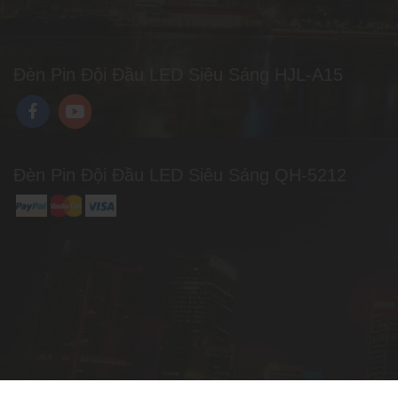
Đèn Pin Đội Đầu LED Siêu Sáng HJL-A15
Đèn Pin Đội Đầu LED Siêu Sáng QH-5212