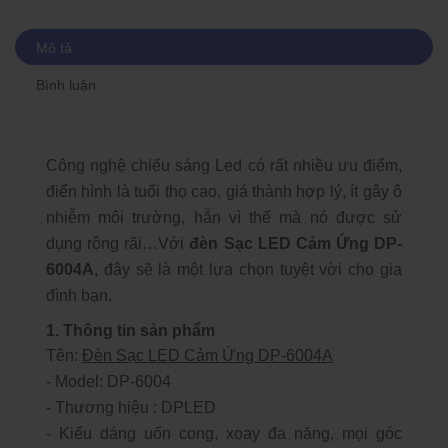
Mô tả
Bình luận
Công nghệ chiếu sáng Led có rất nhiều ưu điểm,
điển hình là tuổi thọ cao, giá thành hợp lý, ít gây ô
nhiễm môi trường, hẵn vì thế mà nó được sử
dụng rộng rãi…Với
đèn Sạc LED Cảm Ứng DP-
6004A
, đây sẽ là một lựa chọn tuyệt vời cho gia
đình bạn.
1. Thông tin sản phẩm
Tên:
Đèn Sạc LED Cảm Ứng DP-6004A
- Model: DP-6004
- Thương hiệu : DPLED
- Kiểu dáng uốn cong, xoay đa năng, mọi góc