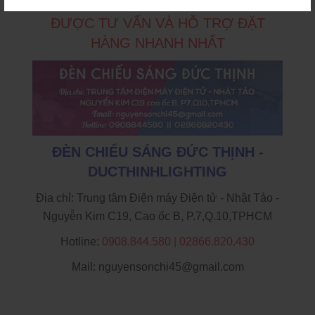
GỌI NGAY HOTLINE 0908.844.580 ĐỂ
ĐƯỢC TƯ VẤN VÀ HỖ TRỢ ĐẶT
HÀNG NHANH NHẤT
ĐÈN CHIẾU SÁNG ĐỨC THỊNH -
DUCTHINHLIGHTING
Địa chỉ: Trung tâm Điện máy Điện tử - Nhật Tảo -
Nguyễn Kim C19, Cao ốc B, P.7,Q.10,TPHCM
Hotline:
0908.844.580 | 02866.820.430
Mail: nguyensonchi45@gmail.com