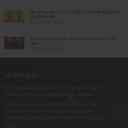
Nên Dùng Đèn Trang Trí Bàn Thờ Phật Bằng Điện
Hay Bằng Nến
31/12/2020 21:38
Đèn Thờ Pha Lê Nên Sắp Xếp Thế Nào Là Tốt
Nhất
31/12/2020 21:31
Về chúng tôi
Đèn chiếu sáng Đức Thịnh là thương hiệu kinh
doanh trong lĩnh vực điện gia dụng - điện tử.
Trải qua thời gian hoạt động hơn 10 năm, Đức
Thịnh đã trở thành một trong những địa chỉ
vô cùng đáng tin cậy và quen thuộc với người tiêu
dùng.