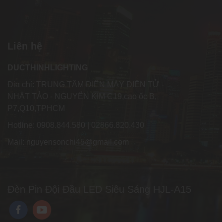
Liên hệ
DUCTHINHLIGHTING
Địa chỉ: TRUNG TÂM ĐIỆN MÁY ĐIỆN TỬ -
NHẬT TẢO - NGUYỂN KIM C19,cao ốc B,
P7,Q10,TPHCM
Hotline: 0908.844.580 | 02866.820.430
Mail: nguyensonchi45@gmail.com
Đèn Pin Đội Đầu LED Siêu Sáng HJL-A15