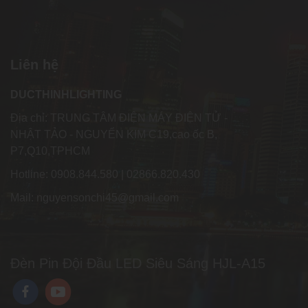
Liên hệ
DUCTHINHLIGHTING
Địa chỉ: TRUNG TÂM ĐIỆN MÁY ĐIỆN TỬ -
NHẬT TẢO - NGUYỂN KIM C19,cao ốc B,
P7,Q10,TPHCM
Hotline: 0908.844.580 | 02866.820.430
Mail: nguyensonchi45@gmail.com
Đèn Pin Đội Đầu LED Siêu Sáng HJL-A15