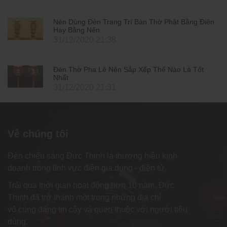
Nên Dùng Đèn Trang Trí Bàn Thờ Phật Bằng Điện
Hay Bằng Nến
31/12/2020 21:38
Đèn Thờ Pha Lê Nên Sắp Xếp Thế Nào Là Tốt
Nhất
31/12/2020 21:31
Về chúng tôi
Đèn chiếu sáng Đức Thịnh là thương hiệu kinh
doanh trong lĩnh vực điện gia dụng - điện tử.
Trải qua thời gian hoạt động hơn 10 năm, Đức
Thịnh đã trở thành một trong những địa chỉ
vô cùng đáng tin cậy và quen thuộc với người tiêu
dùng.