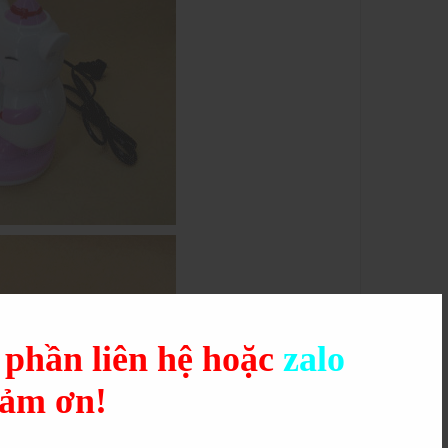
g phần liên hệ hoặc
zalo
cảm ơn!