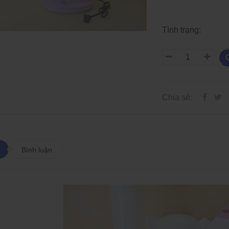
Tình trạng:
Chia sẻ:
Bình luận
Các Loại Đèn LED Dây Và
Các Loại Đèn LED