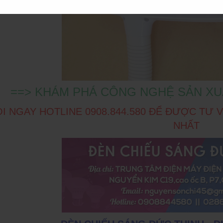
==> KHÁM PHÁ CÔNG NGHỆ SẢN XU
I NGAY HOTLINE 0908.844.580 ĐỂ ĐƯỢC TƯ
NHẤT