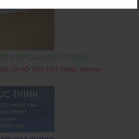
ẤT LED CỦA ĐỨC THỊNH
 VẤN VÀ HỖ TRỢ ĐẶT HÀNG NHANH