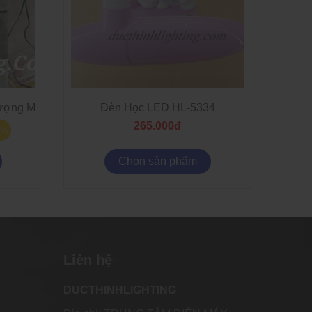
ợng Mặt Trời
Đèn Học LED HL-5334
265.000đ
8%
Chọn sản phẩm
Liên hệ
DUCTHINHLIGHTING