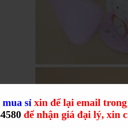
u
mua sỉ
xin để lại email tron
44580
để nhận giá đại lý, xin 