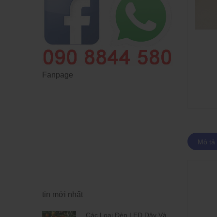
Fanpage
Mô tả
tin mới nhất
 Dây Và
Các Loại Đèn LED Dây Và