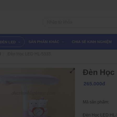
SẢN PHẨM KHÁC
CHIA SẺ KINH NGHIỆM
ĐÈN LED
H
Đèn Học LED HL-5333
Đèn Học
265.000đ
Mã sản phẩm:
Đèn Học LED HL-