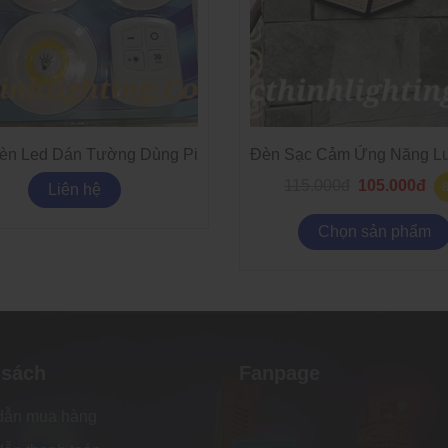
èn Led Dán Tường Dùng Pin
Đèn Sạc Cảm Ứng Năng Lư
115.000đ
105.000đ
-
Liên hệ
Chọn sản phẩm
 sách
Fanpage
dẫn mua hàng