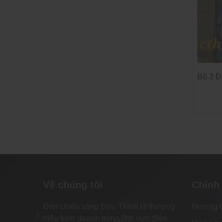
Bộ 3 Đ
Về chúng tôi
Chính
Đèn chiếu sáng Đức Thịnh là thương
Hướng 
hiệu kinh doanh trong lĩnh vực điện