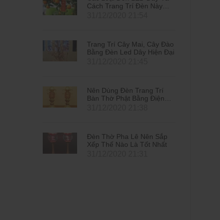
n Này
Cách Trang Trí Đèn Này
2021
Đón Tết Tân Sửu 2021
4
31/12/2020 21:54
 Cây Đào
Trang Trí Cây Mai, Cây Đào
Hiện Đại
Bằng Đèn Led Dây Hiện Đại
5
31/12/2020 21:45
g Trí
Nên Dùng Đèn Trang Trí
 Điện
Bàn Thờ Phật Bằng Điện
Hay Bằng Nến
8
31/12/2020 21:38
ên Sắp
Đèn Thờ Pha Lê Nên Sắp
t Nhất
Xếp Thế Nào Là Tốt Nhất
1
31/12/2020 21:31