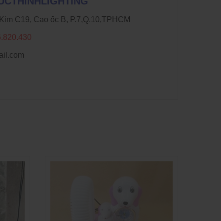
DUCTHINHLIGHTING
n Kim C19, Cao ốc B, P.7,Q.10,TPHCM
6.820.430
il.com